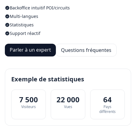
Backoffice intuitif POI/circuits
Multi-langues
Statistiques
Support réactif
Parler à un expert
Questions fréquentes
Exemple de statistiques
7 500
22 000
64
Visiteurs
Vues
Pays
différents